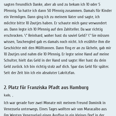
sagten freundlich Danke, aber ab und zu bekam ich 10 oder 5
Pfennig. So hatte ich dann 50 Pfennig zusammen. Damals für Kinder
ein Vermögen. Dann ging ich zu meinem Vater und sagte, ich
möchte bitte 10 Zoutjes haben. Er schaute mich ganz verwundert
an. Dann legte ich 10 Pfennig auf den Zahlteller. Da war richtig
erschrocken. \" Reinhard, woher hast du soviel Geld? \" Sie müssen
wissen, Taschengled gab es damals noch nicht. Ich erzählte ihm die
Geschichte mit den Mülltonnen. Dann fing er an zu lächeln, gab mir
10 Zoutjes und nahm die 10 Pfennig. Er legte seine Hand auf meine
Schulter, hielt das Geld in der Hand und sagte: Hier hast du dein
Geld zurück. Ich bin richtig stolz auf dich. Spar das Geld für später.
Seit der Zeit bin ich ein absoluter Lakritzfan.
2. Platz für Franziska Pfadt aus Hamburg
kado
Ich war gerade fuer zwei Monate mit meinem Freund Dominik in
Venezuela unterwegs. Eines Tages wollten wir von Maracaibo aus
(im Westen Venezuelas) einen Ausflug in ein kleines Dorf in der