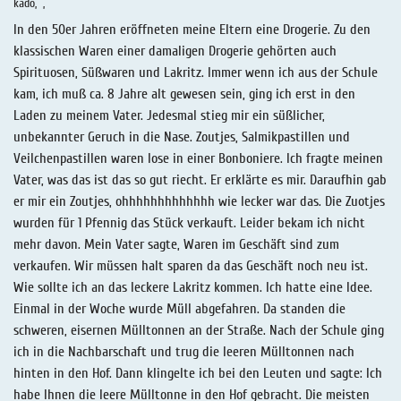
kado
In den 50er Jahren eröffneten meine Eltern eine Drogerie. Zu den
klassischen Waren einer damaligen Drogerie gehörten auch
Spirituosen, Süßwaren und Lakritz. Immer wenn ich aus der Schule
kam, ich muß ca. 8 Jahre alt gewesen sein, ging ich erst in den
Laden zu meinem Vater. Jedesmal stieg mir ein süßlicher,
unbekannter Geruch in die Nase. Zoutjes, Salmikpastillen und
Veilchenpastillen waren lose in einer Bonboniere. Ich fragte meinen
Vater, was das ist das so gut riecht. Er erklärte es mir. Daraufhin gab
er mir ein Zoutjes, ohhhhhhhhhhhhh wie lecker war das. Die Zuotjes
wurden für 1 Pfennig das Stück verkauft. Leider bekam ich nicht
mehr davon. Mein Vater sagte, Waren im Geschäft sind zum
verkaufen. Wir müssen halt sparen da das Geschäft noch neu ist.
Wie sollte ich an das leckere Lakritz kommen. Ich hatte eine Idee.
Einmal in der Woche wurde Müll abgefahren. Da standen die
schweren, eisernen Mülltonnen an der Straße. Nach der Schule ging
ich in die Nachbarschaft und trug die leeren Mülltonnen nach
hinten in den Hof. Dann klingelte ich bei den Leuten und sagte: Ich
habe Ihnen die leere Mülltonne in den Hof gebracht. Die meisten