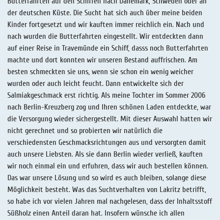
Butterfahrten auf den Schiffen nach Dänemark, Schweden oder an
der deutschen Küste. Die Sucht hat sich auch über meine beiden
Kinder fortgesetzt und wir kauften immer reichlich ein. Nach und
nach wurden die Butterfahrten eingestellt. Wir entdeckten dann
auf einer Reise in Travemünde ein Schiff, dasss noch Butterfahrten
machte und dort konnten wir unseren Bestand auffrischen. Am
besten schmeckten sie uns, wenn sie schon ein wenig weicher
wurden oder auch leicht feucht. Dann entwickelte sich der
Salmiakgeschmack erst richtig. Als meine Tochter im Sommer 2006
nach Berlin-Kreuzberg zog und Ihren schönen Laden entdeckte, war
die Versorgung wieder sichergestellt. Mit dieser Auswahl hatten wir
nicht gerechnet und so probierten wir natürlich die
verschiedensten Geschmacksrichtungen aus und versorgten damit
auch unsere Liebsten. Als sie dann Berlin wieder verließ, kauften
wir noch einmal ein und erfuhren, dass wir auch bestellen können.
Das war unsere Lösung und so wird es auch bleiben, solange diese
Möglichkeit besteht. Was das Suchtverhalten von Lakritz betrifft,
so habe ich vor vielen Jahren mal nachgelesen, dass der Inhaltsstoff
Süßholz einen Anteil daran hat. Insofern wünsche ich allen