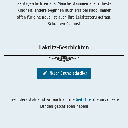
Lakritzgeschichten aus. Manche stammen aus frühester
Lakritz - Geschichten
Lakritz - Gutschein
Kindheit, andere beginnen auch erst bei kadó. Immer
Salmiaklakritz
offen für eine neue, ist auch Ihre Lakritzstory gefragt.
Schreiben Sie uns!
Süßherbes Lakritz
Reines Lakritz
Lakritz-Geschichten
Lakritz - Schachteln & Dosen
Lakritz - Getränke
Neuen Eintrag schreiben
Besonders stolz sind wir auch auf die
Gedichte,
die uns unsere
Kunden geschrieben haben!