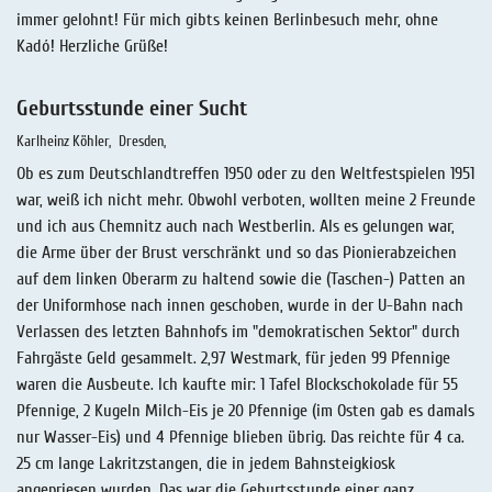
immer gelohnt! Für mich gibts keinen Berlinbesuch mehr, ohne
Kadó! Herzliche Grüße!
Geburtsstunde einer Sucht
Karlheinz Köhler
Dresden
Ob es zum Deutschlandtreffen 1950 oder zu den Weltfestspielen 1951
war, weiß ich nicht mehr. Obwohl verboten, wollten meine 2 Freunde
und ich aus Chemnitz auch nach Westberlin. Als es gelungen war,
die Arme über der Brust verschränkt und so das Pionierabzeichen
auf dem linken Oberarm zu haltend sowie die (Taschen-) Patten an
der Uniformhose nach innen geschoben, wurde in der U-Bahn nach
Verlassen des letzten Bahnhofs im "demokratischen Sektor" durch
Fahrgäste Geld gesammelt. 2,97 Westmark, für jeden 99 Pfennige
waren die Ausbeute. Ich kaufte mir: 1 Tafel Blockschokolade für 55
Pfennige, 2 Kugeln Milch-Eis je 20 Pfennige (im Osten gab es damals
nur Wasser-Eis) und 4 Pfennige blieben übrig. Das reichte für 4 ca.
25 cm lange Lakritzstangen, die in jedem Bahnsteigkiosk
angepriesen wurden. Das war die Geburtsstunde einer ganz