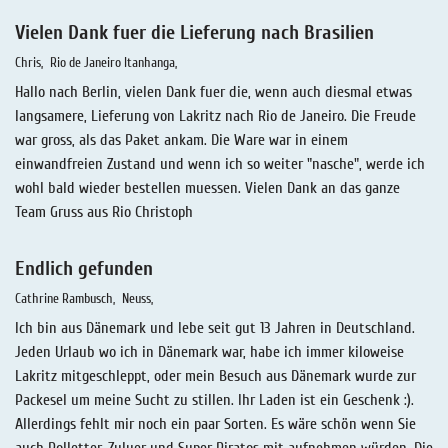
Vielen Dank fuer die Lieferung nach Brasilien
Chris
Rio de Janeiro Itanhanga
Hallo nach Berlin, vielen Dank fuer die, wenn auch diesmal etwas
langsamere, Lieferung von Lakritz nach Rio de Janeiro. Die Freude
war gross, als das Paket ankam. Die Ware war in einem
einwandfreien Zustand und wenn ich so weiter "nasche", werde ich
wohl bald wieder bestellen muessen. Vielen Dank an das ganze
Team Gruss aus Rio Christoph
Endlich gefunden
Cathrine Rambusch
Neuss
Ich bin aus Dänemark und lebe seit gut 13 Jahren in Deutschland.
Jeden Urlaub wo ich in Dänemark war, habe ich immer kiloweise
Lakritz mitgeschleppt, oder mein Besuch aus Dänemark wurde zur
Packesel um meine Sucht zu stillen. Ihr Laden ist ein Geschenk :).
Allerdings fehlt mir noch ein paar Sorten. Es wäre schön wenn Sie
auch Polletter, Zuluer und Super Piratos mit aufnehmen würden. Die