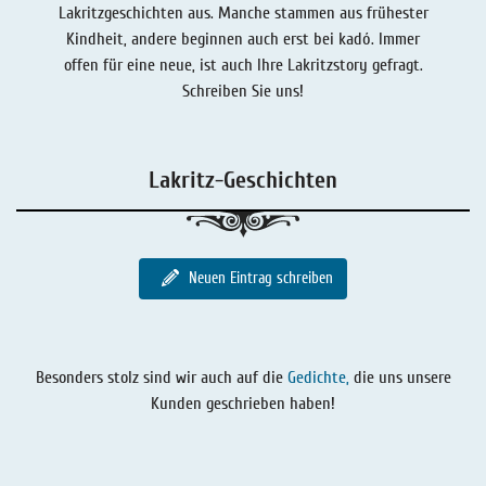
Lakritzgeschichten aus. Manche stammen aus frühester
Lakritz - Geschichten
Lakritz - Gutschein
Kindheit, andere beginnen auch erst bei kadó. Immer
Salmiaklakritz
offen für eine neue, ist auch Ihre Lakritzstory gefragt.
Schreiben Sie uns!
Süßherbes Lakritz
Reines Lakritz
Lakritz-Geschichten
Lakritz - Schachteln & Dosen
Lakritz - Getränke
Neuen Eintrag schreiben
Besonders stolz sind wir auch auf die
Gedichte,
die uns unsere
Kunden geschrieben haben!