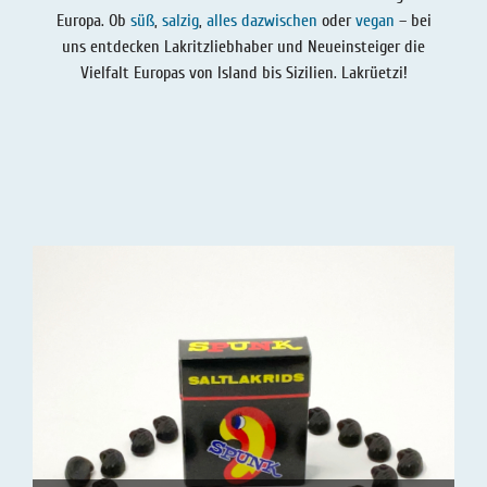
Lakritz - Geschichten
Lakritz - Gutschein
Europa. Ob
süß
,
salzig
,
alles dazwischen
oder
vegan
– bei
uns entdecken Lakritzliebhaber und Neueinsteiger die
Salmiaklakritz
Vielfalt Europas von Island bis Sizilien. Lakrüetzi!
Süßherbes Lakritz
Reines Lakritz
Lakritz - Schachteln & Dosen
Lakritz - Getränke