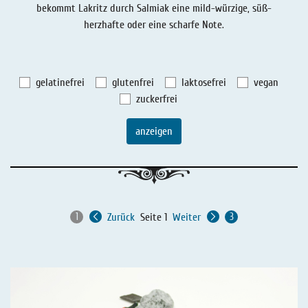
bekommt Lakritz durch Salmiak eine mild-würzige, süß-
Lakritz - Geschichten
Lakritz - Gutschein
herzhafte oder eine scharfe Note.
Salmiaklakritz
Süßherbes Lakritz
gelatinefrei
glutenfrei
laktosefrei
vegan
Reines Lakritz
zuckerfrei
Lakritz - Schachteln & Dosen
anzeigen
Lakritz - Getränke
Zurück
Seite 1
Weiter