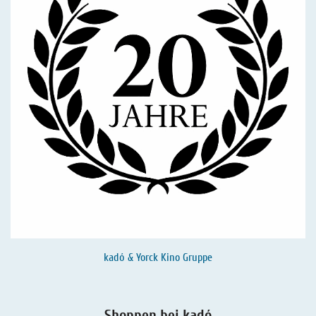
kadó & Yorck Kino Gruppe
Shoppen bei kadó