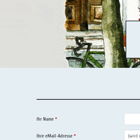
Salmiaklakritz
Süßherbes Lakritz
Reines Lakritz
Lakritz - Schachteln & Dosen
Lakritz - Getränke
Ihr Name
Ihre eMail-Adresse