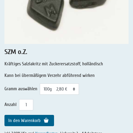
Lakritz - Geschichten
Lakritz - Gutschein
Salmiaklakritz
Süßherbes Lakritz
Reines Lakritz
SZM o.Z.
Lakritz - Schachteln & Dosen
Kräftiges Salzlakritz mit Zuckerersatzstoff, holländisch
Lakritz - Getränke
Kann bei übermäßigem Verzehr abführend wirken
Gramm auswählen
Anzahl
In den Warenkorb