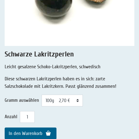
Lakritz - Geschichten
Lakritz - Gutschein
Salmiaklakritz
Süßherbes Lakritz
Reines Lakritz
Schwarze Lakritzperlen
Lakritz - Schachteln & Dosen
Leicht gesalzene Schoko-Lakritzperlen, schwedisch
Lakritz - Getränke
Diese schwarzen Lakritzperlen haben es in sich: zarte
Salzschokolade mit Lakritzkern. Passt glänzend zusammen!
Gramm auswählen
Anzahl
In den Warenkorb