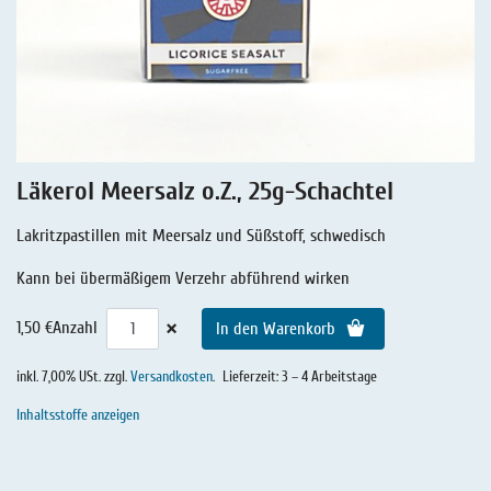
Lakritz - Geschichten
Lakritz - Gutschein
Salmiaklakritz
Süßherbes Lakritz
Reines Lakritz
Läkerol Meersalz o.Z., 25g-Schachtel
Lakritz - Schachteln & Dosen
Lakritzpastillen mit Meersalz und Süßstoff, schwedisch
Lakritz - Getränke
Kann bei übermäßigem Verzehr abführend wirken
×
1,50 €
Anzahl
In den Warenkorb
inkl. 7,00% USt. zzgl.
Versandkosten
.
Lieferzeit: 3 – 4 Arbeitstage
Inhaltsstoffe anzeigen