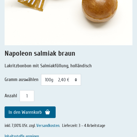
Lakritz - Geschichten
Lakritz - Gutschein
Salmiaklakritz
Süßherbes Lakritz
Reines Lakritz
Napoleon salmiak braun
Lakritz - Schachteln & Dosen
Lakritzbonbon mit Salmiakfüllung, holländisch
Lakritz - Getränke
Gramm auswählen
Anzahl
In den Warenkorb
inkl. 7,00% USt. zzgl.
Versandkosten
.
Lieferzeit: 3 – 4 Arbeitstage
Inhaltsstoffe anzeigen