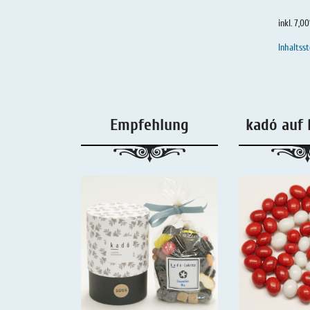
Salmiaklakritz
inkl. 7,0
Süßherbes Lakritz
Inhaltsst
Reines Lakritz
Lakritz - Schachteln & Dosen
Empfehlung
kadó auf 
Lakritz - Getränke