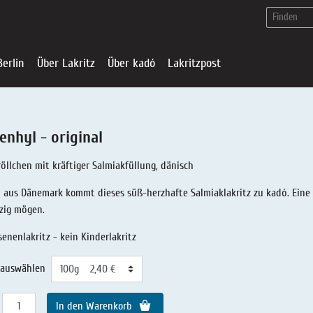
Berlin
Über Lakritz
Über kadó
Lakritzpost
enhyl - original
röllchen mit kräftiger Salmiakfüllung, dänisch
l aus Dänemark kommt dieses süß-herzhafte Salmiaklakritz zu kadó. Eine ab
zig mögen.
enenlakritz - kein Kinderlakritz
auswählen
kadó in Berlin
Lakritz-Shop
Über Lakritz
Über kadó
In den Warenkorb