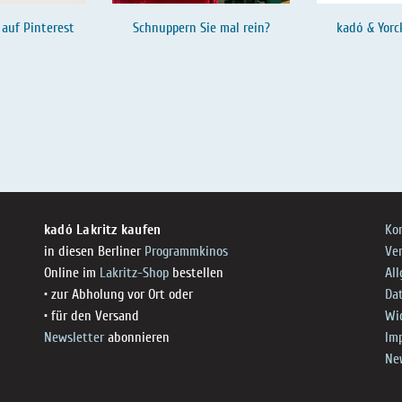
 auf
Pinterest
Schnuppern Sie mal rein?
kadó & Yorc
kadó Lakritz kaufen
Ko
in diesen Berliner
Programmkinos
Ve
Online im
Lakritz-Shop
bestellen
Al
• zur Abholung vor Ort oder
Da
• für den Versand
Wi
Newsletter
abonnieren
Im
Ne