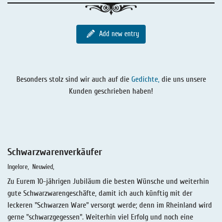
Liquorice - Stories
Liquorice - Voucher
Liquorice - Box & Tin
Add new entry
Extra-Salty Liquorice
Salmiac Liquorice
Besonders stolz sind wir auch auf die
Gedichte,
die uns unsere
Pure Liquorice
Kunden geschrieben haben!
Liquorice - Beverages
Schwarzwarenverkäufer
Ingelore
Neuwied
Zu Eurem 10-jährigen Jubiläum die besten Wünsche und weiterhin
gute Schwarzwarengeschäfte, damit ich auch künftig mit der
leckeren "Schwarzen Ware" versorgt werde; denn im Rheinland wird
gerne "schwarzgegessen". Weiterhin viel Erfolg und noch eine