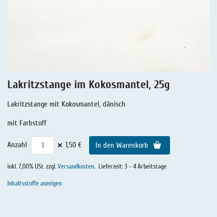
Lakritz - Geschichten
Lakritz - Gutschein
Salmiaklakritz
Süßherbes Lakritz
Reines Lakritz
Lakritzstange im Kokosmantel, 25g
Lakritz - Schachteln & Dosen
Lakritzstange mit Kokosmantel, dänisch
Lakritz - Getränke
mit Farbstoff
×
Anzahl
1,50 €
In den Warenkorb
inkl. 7,00% USt. zzgl.
Versandkosten
.
Lieferzeit: 3 – 4 Arbeitstage
Inhaltsstoffe anzeigen