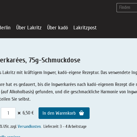
Berlin
Über Lakritz
Über kadó
Lakritzpost
erkarées, 75g-Schmuckdose
 Lakritz mit kräftigem Ingwer, kadó-eigene Rezeptur. Das verwendete Ing
hre hat es gedauert, bis die Ingwerkarées nach kadó-eigenem Rezept die r
 (auf Alkoholbasis) gefunden, und die geschmackliche Harmonie von Ingwer 
teilen Sie selbst.
×
6,50 €
In den Warenkorb
kadó in Berlin
Lakritz-Shop
Über Lakritz
Über kadó
0% USt. zzgl.
Versandkosten
.
Lieferzeit: 3 – 4 Arbeitstage