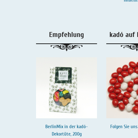
Inhaltsst
Salmiaklakritz
Süßherbes Lakritz
Empfehlung
kadó auf 
Reines Lakritz
Lakritz - Schachteln & Dosen
Lakritz - Getränke
Folgen Sie uns
BerlinMix in der kadó-
Dekortüte, 200g