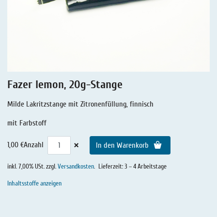
Lakritz - Geschichten
Lakritz - Gutschein
Salmiaklakritz
Süßherbes Lakritz
Reines Lakritz
Fazer lemon, 20g-Stange
Lakritz - Schachteln & Dosen
Milde Lakritzstange mit Zitronenfüllung, finnisch
Lakritz - Getränke
mit Farbstoff
×
1,00 €
Anzahl
In den Warenkorb
inkl. 7,00% USt. zzgl.
Versandkosten
.
Lieferzeit: 3 – 4 Arbeitstage
Inhaltsstoffe anzeigen