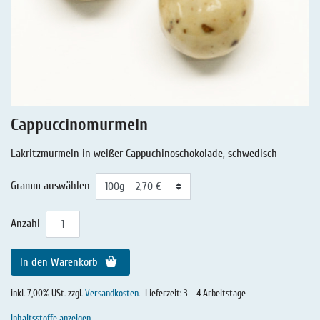
Lakritz - Geschichten
Lakritz - Gutschein
Salmiaklakritz
Süßherbes Lakritz
Reines Lakritz
Cappuccinomurmeln
Lakritz - Schachteln & Dosen
Lakritzmurmeln in weißer Cappuchinoschokolade, schwedisch
Lakritz - Getränke
Gramm auswählen
Anzahl
In den Warenkorb
inkl. 7,00% USt. zzgl.
Versandkosten
.
Lieferzeit: 3 – 4 Arbeitstage
Inhaltsstoffe anzeigen