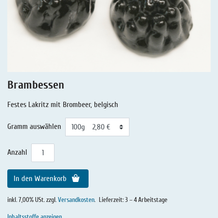
Lakritz - Geschichten
Lakritz - Gutschein
Salmiaklakritz
Süßherbes Lakritz
Reines Lakritz
Brambessen
Lakritz - Schachteln & Dosen
Festes Lakritz mit Brombeer, belgisch
Lakritz - Getränke
Gramm auswählen
Anzahl
In den Warenkorb
inkl. 7,00% USt. zzgl.
Versandkosten
.
Lieferzeit: 3 – 4 Arbeitstage
Inhaltsstoffe anzeigen