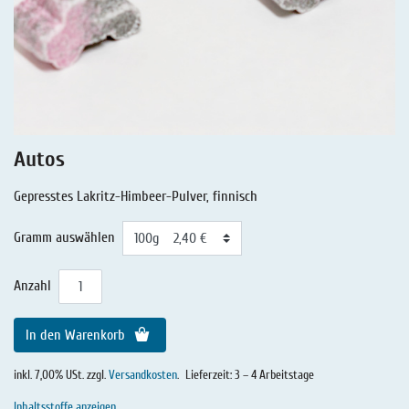
Lakritz - Geschichten
Lakritz - Gutschein
Salmiaklakritz
Süßherbes Lakritz
Reines Lakritz
Autos
Lakritz - Schachteln & Dosen
Gepresstes Lakritz-Himbeer-Pulver, finnisch
Lakritz - Getränke
Gramm auswählen
Anzahl
In den Warenkorb
inkl. 7,00% USt. zzgl.
Versandkosten
.
Lieferzeit: 3 – 4 Arbeitstage
Inhaltsstoffe anzeigen