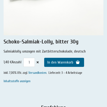
Lakritz - Geschichten
Lakritz - Gutschein
Salmiaklakritz
Süßherbes Lakritz
Reines Lakritz
Schoko-Salmiak-Lolly, bitter 30g
Lakritz - Schachteln & Dosen
Salmiaklolly umzogen mit Zartbitterschokolade, deutsch
Lakritz - Getränke
×
1,40 €
Anzahl
In den Warenkorb
inkl. 7,00% USt. zzgl.
Versandkosten
.
Lieferzeit: 3 – 4 Arbeitstage
Inhaltsstoffe anzeigen