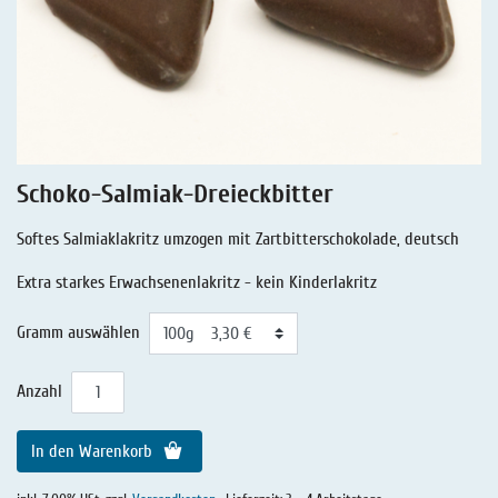
Lakritz - Rezepte
Lakritz-Gedichte
Extra Salziges Lakritz
Lakritz - Geschichten
Lakritz - Gutschein
Salmiaklakritz
Süßherbes Lakritz
Schoko-Salmiak-Dreieckbitter
Reines Lakritz
Softes Salmiaklakritz umzogen mit Zartbitterschokolade, deutsch
Lakritz - Schachteln & Dosen
Extra starkes Erwachsenenlakritz - kein Kinderlakritz
Lakritz - Getränke
Gramm auswählen
Anzahl
In den Warenkorb