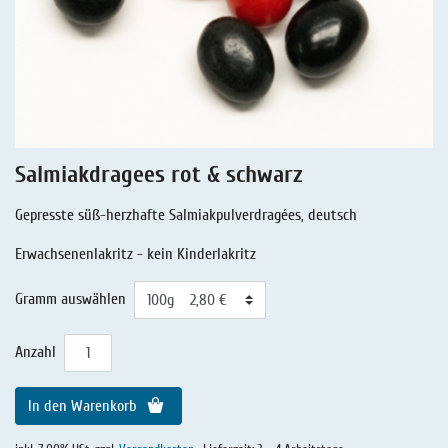
Lakritz-Gedichte
Lakritz - Rezepte
Extra Salziges Lakritz
Lakritz - Geschichten
Lakritz - Gutschein
Salmiaklakritz
Süßherbes Lakritz
Salmiakdragees rot & schwarz
Reines Lakritz
Gepresste süß-herzhafte Salmiakpulverdragées, deutsch
Lakritz - Schachteln & Dosen
Erwachsenenlakritz - kein Kinderlakritz
Lakritz - Getränke
Gramm auswählen
Anzahl
In den Warenkorb