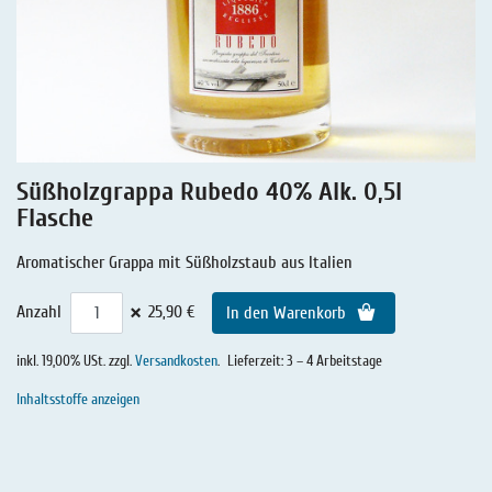
Lakritz - Geschichten
Lakritz - Gutschein
Salmiaklakritz
Süßherbes Lakritz
Reines Lakritz
Süßholzgrappa Rubedo 40% Alk. 0,5l
Lakritz - Schachteln & Dosen
Flasche
Lakritz - Getränke
Aromatischer Grappa mit Süßholzstaub aus Italien
×
Anzahl
25,90 €
In den Warenkorb
inkl. 19,00% USt. zzgl.
Versandkosten
.
Lieferzeit: 3 – 4 Arbeitstage
Inhaltsstoffe anzeigen