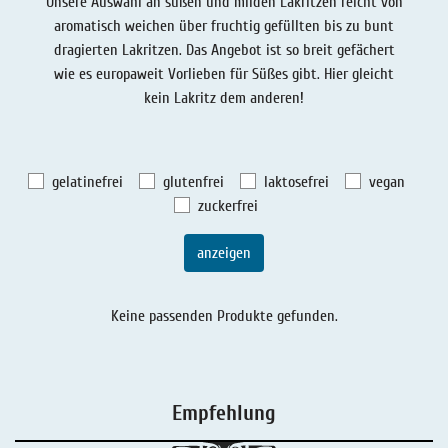
Unsere Auswahl an süßen und milden Lakritzen reicht von
Lakritz - Geschichten
Lakritz - Gutschein
aromatisch weichen über fruchtig gefüllten bis zu bunt
dragierten Lakritzen. Das Angebot ist so breit gefächert
Salmiaklakritz
wie es europaweit Vorlieben für Süßes gibt. Hier gleicht
Süßherbes Lakritz
kein Lakritz dem anderen!
Reines Lakritz
Lakritz - Schachteln & Dosen
gelatinefrei
glutenfrei
laktosefrei
vegan
zuckerfrei
Lakritz - Getränke
anzeigen
Keine passenden Produkte gefunden.
Empfehlung