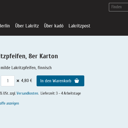
Berlin
Über Lakritz
Über kadó
Lakritzpost
itzpfeifen, 8er Karton
milde Lakritzpfeifen, finnisch
×
4,80 €
In den Warenkorb
0% USt. zzgl.
Versandkosten
.
Lieferzeit: 3 – 4 Arbeitstage
offe anzeigen
kadó in Berlin
Lakritz-Shop
Über Lakritz
Über kadó