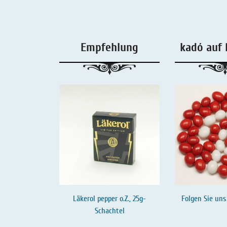
Salmiaklakritz
Süßherbes Lakritz
Empfehlung
kadó auf 
Reines Lakritz
Lakritz - Schachteln & Dosen
Lakritz - Getränke
Folgen Sie uns
Läkerol pepper o.Z., 25g-
Schachtel